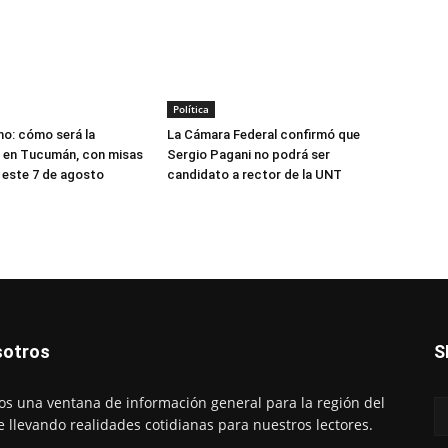
Política
o: cómo será la
La Cámara Federal confirmó que
 en Tucumán, con misas
Sergio Pagani no podrá ser
 este 7 de agosto
candidato a rector de la UNT
otros
S
s una ventana de información general para la región del
e llevando realidades cotidianas para nuestros lectores.