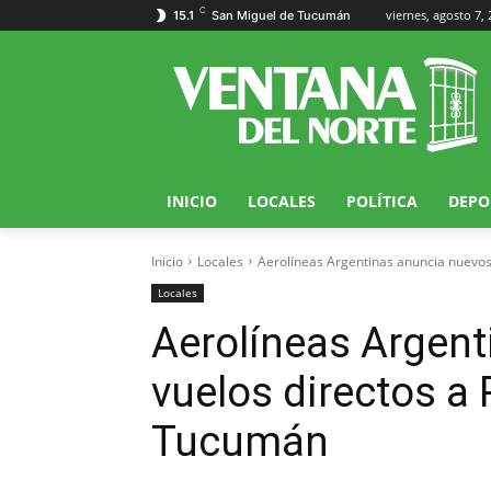
C
viernes, agosto 7,
15.1
San Miguel de Tucumán
INICIO
LOCALES
POLÍTICA
DEPO
Inicio
Locales
Aerolíneas Argentinas anuncia nuevo
Locales
Aerolíneas Argen
vuelos directos a
Tucumán