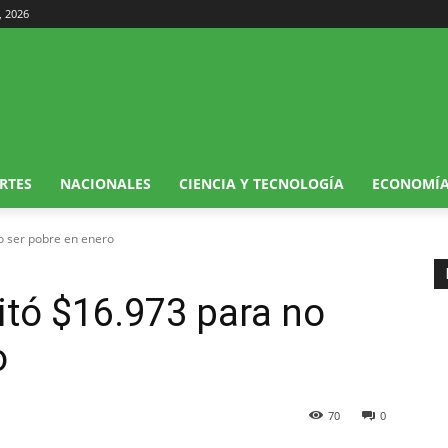
, 2026
RTES
NACIONALES
CIENCIA Y TECNOLOGÍA
ECONOMÍ
o ser pobre en enero
itó $16.973 para no
o
70
0