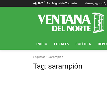
C
viernes, agosto 7,
19.7
San Miguel de Tucumán
INICIO
LOCALES
POLÍTICA
DEPO
Etiquetas
Sarampión
Tag:
sarampión