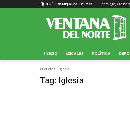
C
domingo, agosto 9
8.6
San Miguel de Tucumán
INICIO
LOCALES
POLÍTICA
DEPO
Etiquetas
Iglesia
Tag:
Iglesia