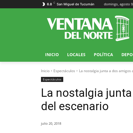
C
domingo, agosto 9
6.8
San Miguel de Tucumán
INICIO
LOCALES
POLÍTICA
DEPO
Inicio
Espectáculos
La nostalgia junta a dos amigos 
Espectáculos
La nostalgia junt
del escenario
julio 20, 2018