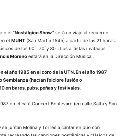
p
Telegram
ario el
“Nostálgico Show”
será un viaje al recuerdo.
 en el
MUNT
(San Martín 1545) a partir de las 21 horas.
ásicos de los 60´, 70´y 80´. Los artistas invitados
ancis Moreno
estará en la Dirección Musical.
n el año 1985 en el coro de la UTN. En el año 1987
úo Semblanza (hacían folclore fusión o
 en bares, pubs, peñas y festivales.
987 en el café Concert Boulevard (en calle Salta y San
 se juntan Molina y Torres a cantar en dúo con
te recreando las canciones nostálgicas y clásicos de