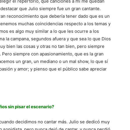
legir el repertorio, qué canciones a mí me quedan
 destacar que Julio siempre fue un gran cantante.
 gran reconocimiento que debería tener dado que es un
 tenemos muchas coincidencias respecto a los temas y
os es algo muy similar a lo que les ocurre a los
na la campana, segundos afuera y que sea lo que Dios
y bien las cosas y otras no tan bien, pero siempre
. Pero siempre con apasionamiento, que es la gran
hacemos un gran, un mediano o un mal show, lo que sí
sión y amor; y pienso que el público sabe apreciar
os sin pisar el escenario?
cuando decidimos no cantar más. Julio se dedicó muy
o sonidista, pero nunca dejó de cantar, y nunca perdió