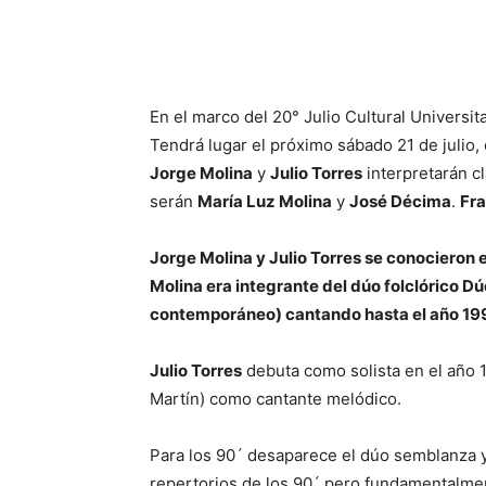
Facebook
X
WhatsAp
En el marco del 20° Julio Cultural Universit
Tendrá lugar el próximo sábado 21 de julio,
Jorge Molina
y
Julio Torres
interpretarán cl
serán
María Luz Molina
y
José Décima
.
Fr
Jorge Molina y Julio Torres se conocieron e
Molina era integrante del dúo folclórico D
contemporáneo) cantando hasta el año 1990
Julio Torres
debuta como solista en el año 1
Martín) como cantante melódico.
Para los 90´ desaparece el dúo semblanza y
repertorios de los 90´ pero fundamentalmen