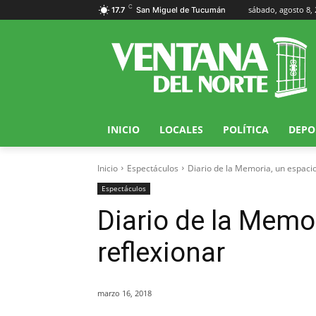
C
sábado, agosto 8,
17.7
San Miguel de Tucumán
INICIO
LOCALES
POLÍTICA
DEPO
Inicio
Espectáculos
Diario de la Memoria, un espacio
Espectáculos
Diario de la Memo
reflexionar
marzo 16, 2018