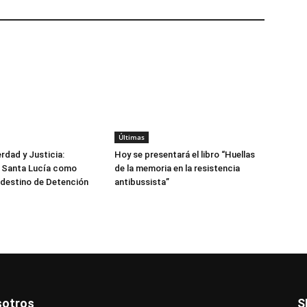
Últimas
rdad y Justicia:
Hoy se presentará el libro “Huellas
n Santa Lucía como
de la memoria en la resistencia
destino de Detención
antibussista”
otros
S