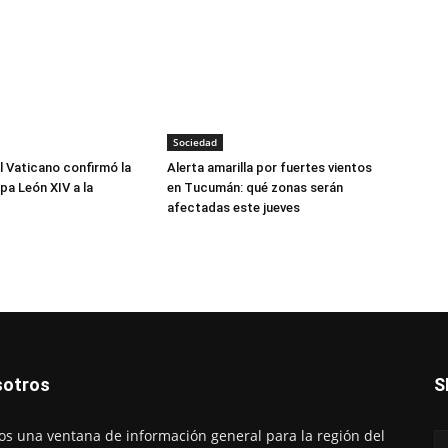
Sociedad
l Vaticano confirmó la
Alerta amarilla por fuertes vientos
apa León XIV a la
en Tucumán: qué zonas serán
afectadas este jueves
otros
S
s una ventana de información general para la región del