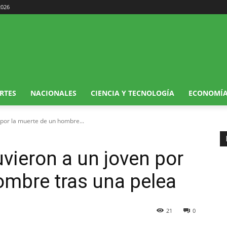
2026
RTES
NACIONALES
CIENCIA Y TECNOLOGÍA
ECONOMÍ
 por la muerte de un hombre...
uvieron a un joven por
ombre tras una pelea
21
0