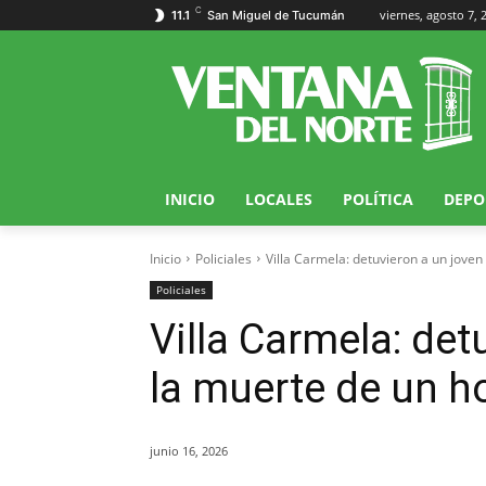
C
viernes, agosto 7, 
11.1
San Miguel de Tucumán
INICIO
LOCALES
POLÍTICA
DEPO
Inicio
Policiales
Villa Carmela: detuvieron a un joven
Policiales
Villa Carmela: det
la muerte de un h
junio 16, 2026