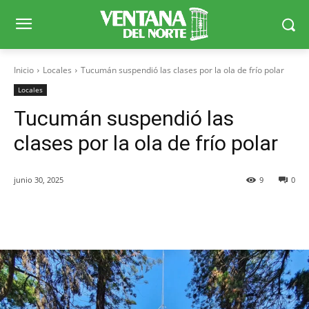
Inicio
Locales
Tucumán suspendió las clases por la ola de frío polar
Locales
Tucumán suspendió las
clases por la ola de frío polar
junio 30, 2025
9
0
Facebook
X
WhatsApp
Telegr