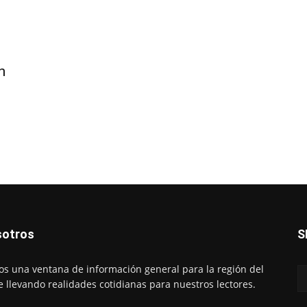
n
otros
S
s una ventana de información general para la región del
e llevando realidades cotidianas para nuestros lectores.