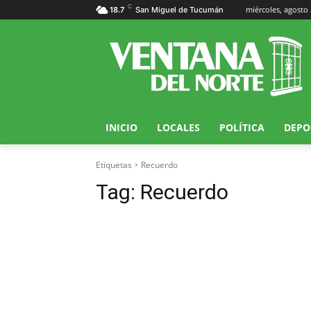
C
miércoles, agosto 
18.7
San Miguel de Tucumán
INICIO
LOCALES
POLÍTICA
DEPO
Etiquetas
Recuerdo
Tag:
Recuerdo