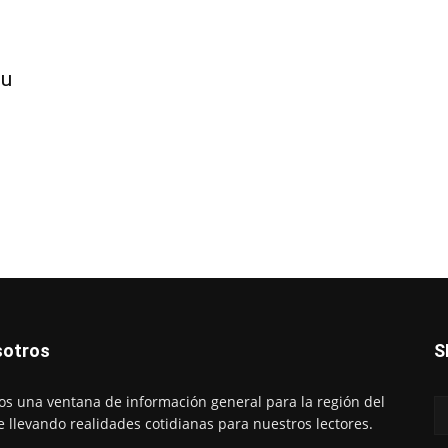
su
otros
S
s una ventana de información general para la región del
e llevando realidades cotidianas para nuestros lectores.