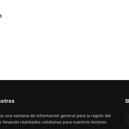
a
otros
S
s una ventana de información general para la región del
e llevando realidades cotidianas para nuestros lectores.