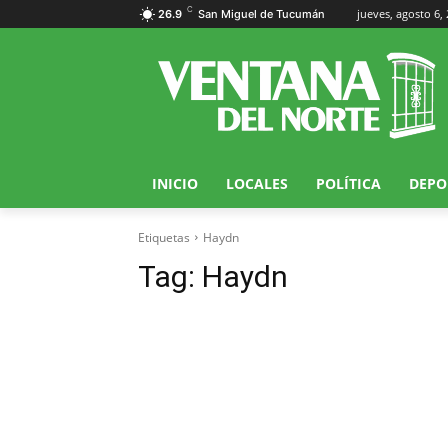
C
jueves, agosto 6,
26.9
San Miguel de Tucumán
INICIO
LOCALES
POLÍTICA
DEPO
Etiquetas
Haydn
Tag:
Haydn