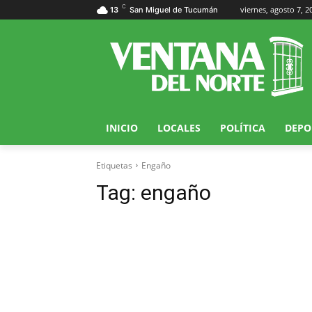
C
viernes, agosto 7, 2
13
San Miguel de Tucumán
INICIO
LOCALES
POLÍTICA
DEPO
Etiquetas
Engaño
Tag:
engaño