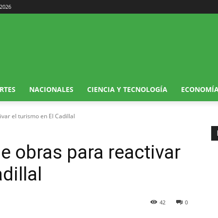
 2026
RTES
NACIONALES
CIENCIA Y TECNOLOGÍA
ECONOMÍ
var el turismo en El Cadillal
e obras para reactivar
dillal
42
0