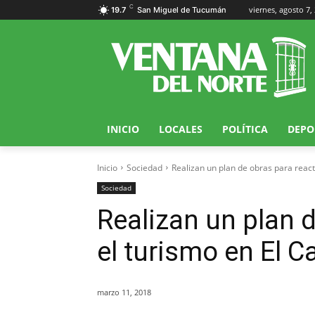
C
viernes, agosto 7,
19.7
San Miguel de Tucumán
INICIO
LOCALES
POLÍTICA
DEPO
Inicio
Sociedad
Realizan un plan de obras para reacti
Sociedad
Realizan un plan d
el turismo en El Ca
marzo 11, 2018