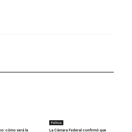
p
Telegram
Política
o: cómo será la
La Cámara Federal confirmó que