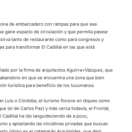
p
Telegram
 zona de embarcadero con rampas para que sea
ue gane espacio de circulación y que permita pasear
 sirva tanto de restaurante como para congresos y
s para transformar El Cadillal en las que está
llado por la firma de arquitectos Aguirre+Vázquez, que
e abandono en que se encuentra una zona que bien
ión turística para beneficio de los tucumanos.
an Luis o Córdoba, el turismo florece en diques como
e (el de Carlos Paz) y más cerca todavía, el Frontal,
Cadillal ha ido languideciendo de a poco,
mo y aplastando las iniciativas privadas que buscan
 esto último es el catamarán Arquímides, que dejó