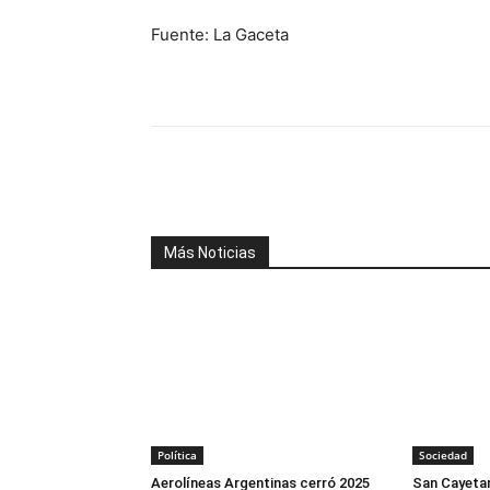
Fuente: La Gaceta
Facebook
X
WhatsAp
Más Noticias
Política
Sociedad
Aerolíneas Argentinas cerró 2025
San Cayetan