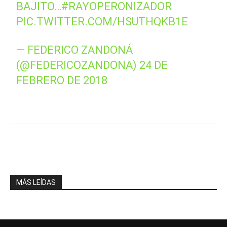
BAJITO…
#RAYOPERONIZADOR
PIC.TWITTER.COM/HSUTHQKB1E
— FEDERICO ZANDONÁ
(@FEDERICOZANDONA)
24 DE
FEBRERO DE 2018
Facebook
X
WhatsApp
Telegr
MÁS LEÍDAS