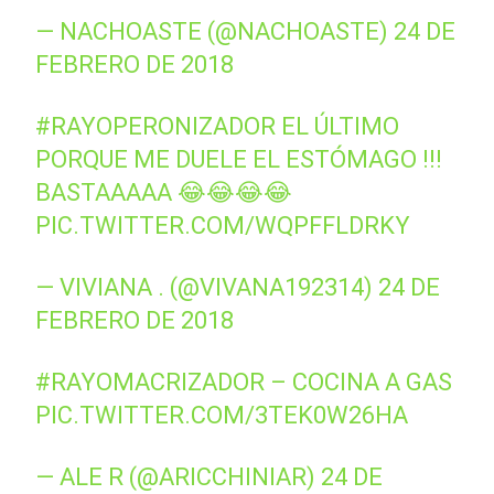
— NACHOASTE (@NACHOASTE)
24 DE
FEBRERO DE 2018
#RAYOPERONIZADOR
EL ÚLTIMO
PORQUE ME DUELE EL ESTÓMAGO !!!
BASTAAAAA 😂😂😂😂
PIC.TWITTER.COM/WQPFFLDRKY
— VIVIANA . (@VIVANA192314)
24 DE
FEBRERO DE 2018
#RAYOMACRIZADOR
– COCINA A GAS
PIC.TWITTER.COM/3TEK0W26HA
— ALE R (@ARICCHINIAR)
24 DE