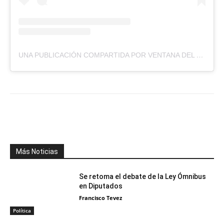
UNA PUBLICACIÓN COMPARTIDA POR VENTANA DEL NORTE (@VENTANADELNORTETUC)
Facebook
X
WhatsApp
Telegr
Más Noticias
Se retoma el debate de la Ley Ómnibus
en Diputados
Francisco Tevez
Política