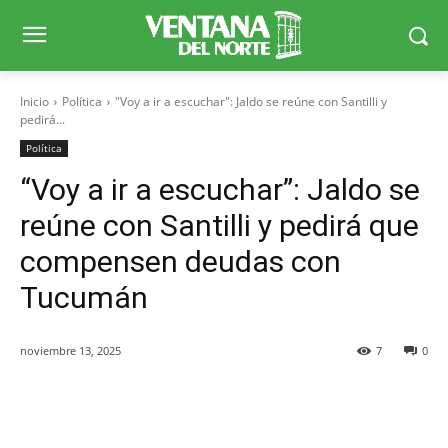
Inicio
Política
"Voy a ir a escuchar": Jaldo se reúne con Santilli y
pedirá...
Política
“Voy a ir a escuchar”: Jaldo se
reúne con Santilli y pedirá que
compensen deudas con
Tucumán
noviembre 13, 2025
7
0
Facebook
X
WhatsApp
Telegr