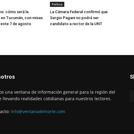
Política
o: cómo será la
La Cámara Federal confirmó que
 en Tucumán, con misas
Sergio Pagani no podrá ser
 este 7 de agosto
candidato a rector de la UNT
otros
S
s una ventana de información general para la región del
e llevando realidades cotidianas para nuestros lectores.
acto:
info@ventanadelnorte.com