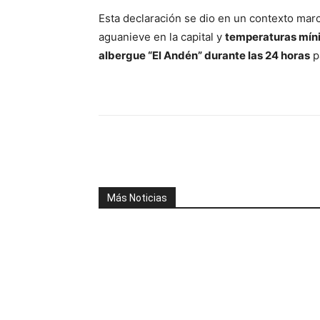
Esta declaración se dio en un contexto ma
aguanieve en la capital y
temperaturas mín
albergue “El Andén” durante las 24 horas
p
Facebook
X
WhatsAp
Más Noticias