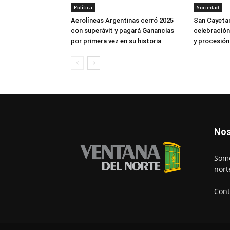
Política
Sociedad
Aerolíneas Argentinas cerró 2025
San Cayetan
con superávit y pagará Ganancias
celebración
por primera vez en su historia
y procesión
Nos
Somo
nort
Cont