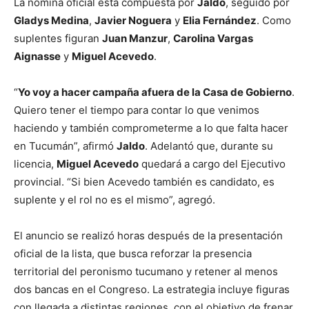
La nómina oficial está compuesta por
Jaldo
, seguido por
Gladys Medina
,
Javier Noguera
y
Elia Fernández
. Como
suplentes figuran
Juan Manzur
,
Carolina Vargas
Aignasse
y
Miguel Acevedo
.
“
Yo voy a hacer campaña afuera de la Casa de Gobierno
.
Quiero tener el tiempo para contar lo que venimos
haciendo y también comprometerme a lo que falta hacer
en Tucumán”, afirmó
Jaldo
. Adelantó que, durante su
licencia,
Miguel Acevedo
quedará a cargo del Ejecutivo
provincial. “Si bien Acevedo también es candidato, es
suplente y el rol no es el mismo”, agregó.
El anuncio se realizó horas después de la presentación
oficial de la lista, que busca reforzar la presencia
territorial del peronismo tucumano y retener al menos
dos bancas en el Congreso. La estrategia incluye figuras
con llegada a distintas regiones, con el objetivo de frenar