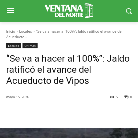
Inicio
Locales
“Se va a hacer al 100%”: Jaldo ratificó el avance del
Acueducto...
Locales
Últimas
“Se va a hacer al 100%”: Jaldo
ratificó el avance del
Acueducto de Vipos
mayo 15, 2026
5
0
Facebook
X
WhatsApp
Telegr