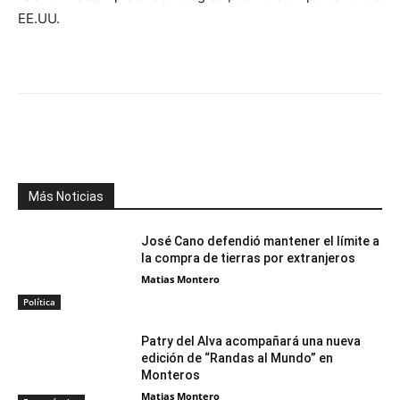
EE.UU.
Facebook
X
WhatsApp
Telegr
Más Noticias
José Cano defendió mantener el límite a
la compra de tierras por extranjeros
Matias Montero
Política
Patry del Alva acompañará una nueva
edición de “Randas al Mundo” en
Monteros
Matias Montero