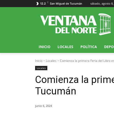
C
sábado, agosto 8,
12.2
San Miguel de Tucumán
INICIO
LOCALES
POLÍTICA
DEPO
Inicio
Locales
Comienza la primera Feria del Libro 
Locales
Comienza la primer
Tucumán
junio 6, 2024