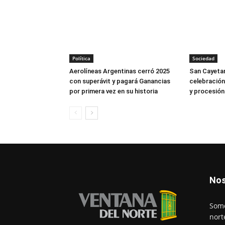
Política
Sociedad
Aerolíneas Argentinas cerró 2025
San Cayetan
con superávit y pagará Ganancias
celebración
por primera vez en su historia
y procesión
Nos
Somo
nort