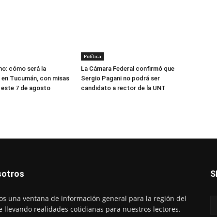
Política
o: cómo será la
La Cámara Federal confirmó que
 en Tucumán, con misas
Sergio Pagani no podrá ser
 este 7 de agosto
candidato a rector de la UNT
otros
S
s una ventana de información general para la región del
e llevando realidades cotidianas para nuestros lectores.