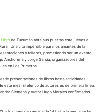
p
Telegram
 Libro
de Tucumán abre sus puertas este jueves a
 Rural. Una cita imperdible para los amantes de la
presentaciones y talleres, prometiendo ser un evento
ego Anchorena y Jorge García, organizadores del
lles en Los Primeros.
esde presentaciones de libros hasta actividades
6 de este mes. El elenco de autores es de primera línea,
 Sandra Siemens y Víctor Hugo Morales confirmados
22, y los fines de semana de 14 hasta la medianoche.