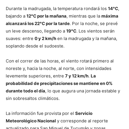
Durante la madrugada, la temperatura rondará los
14°C
,
bajando a
12°C por la mañana
, mientras que la
máxima
alcanzará los 22°C por la tarde
. Por la noche, se prevé
un leve descenso, llegando a
19°C
. Los vientos serán
suaves: entre
0 y 2 km/h
en la madrugada y la mañana,
soplando desde el sudoeste.
Con el correr de las horas, el viento rotará primero al
noreste y, hacia la noche, al norte, con intensidades
levemente superiores, entre
7 y 12 km/h
.
La
probabilidad de precipitaciones se mantiene en 0%
durante todo el día
, lo que augura una jornada estable y
sin sobresaltos climáticos.
La información fue provista por el
Servicio
Meteorológico Nacional
y corresponde al reporte
actualizado para San Miguel de Tucumán y zonas