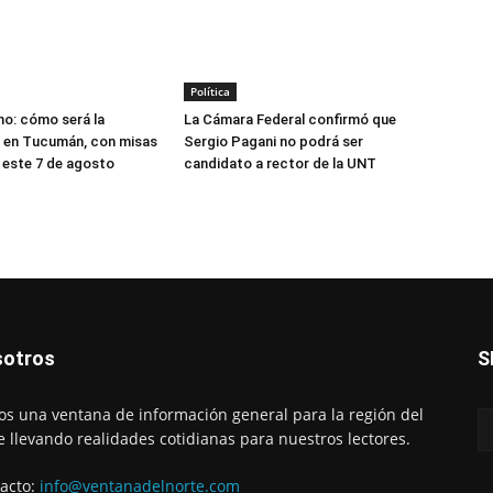
Política
o: cómo será la
La Cámara Federal confirmó que
 en Tucumán, con misas
Sergio Pagani no podrá ser
 este 7 de agosto
candidato a rector de la UNT
otros
S
s una ventana de información general para la región del
e llevando realidades cotidianas para nuestros lectores.
acto:
info@ventanadelnorte.com