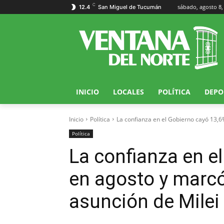
C
sábado, agosto 8,
12.4
San Miguel de Tucumán
INICIO
LOCALES
POLÍTICA
DEPO
Inicio
Política
La confianza en el Gobierno cayó 13,6
Política
La confianza en e
en agosto y marc
asunción de Milei