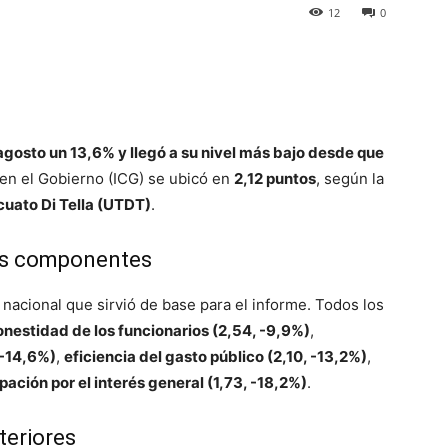
12
0
p
Telegram
agosto un 13,6% y llegó a su nivel más bajo desde que
 en el Gobierno (ICG) se ubicó en
2,12 puntos
, según la
cuato Di Tella (UTDT)
.
los componentes
 nacional que sirvió de base para el informe. Todos los
onestidad de los funcionarios (2,54, -9,9%)
,
 -14,6%)
,
eficiencia del gasto público (2,10, -13,2%)
,
ación por el interés general (1,73, -18,2%)
.
teriores