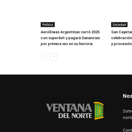
Política
Sociedad
Aerolíneas Argentinas cerró 2025
San Cayetan
con superávit y pagará Ganancias
celebración
por primera vez en su historia
y procesión
Nos
Somo
nort
Cont