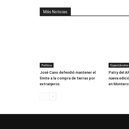
Más Noticias
Política
Espectáculos
José Cano defendió mantener el
Patry del A
límite a la compra de tierras por
nueva edici
extranjeros
en Montero