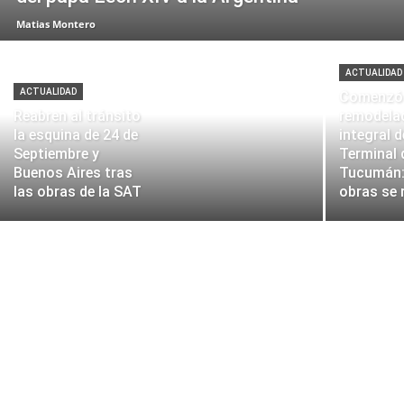
Matias Montero
ACTUALIDAD
ACTUALIDAD
Comenzó 
Reabren al tránsito
remodela
la esquina de 24 de
integral d
Septiembre y
Terminal 
Buenos Aires tras
Tucumán:
las obras de la SAT
obras se 