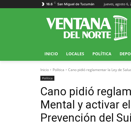
C
jueves, agosto 6, 
16.6
San Miguel de Tucumán
INICIO
LOCALES
POLÍTICA
DEPO
Inicio
Política
Cano pidió reglamentar la Ley de Salud
Política
Cano pidió reglam
Mental y activar e
Prevención del Su