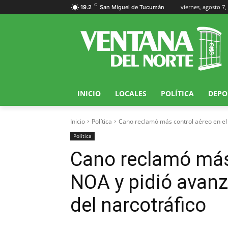
C
viernes, agosto 7,
19.2
San Miguel de Tucumán
INICIO
LOCALES
POLÍTICA
DEPO
Inicio
Política
Cano reclamó más control aéreo en el 
Política
Cano reclamó más 
NOA y pidió avanz
del narcotráfico