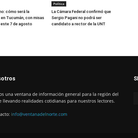
Política
o: cómo será la
La Cámara Federal confirmó que
 en Tucumán, con misas
Sergio Pagani no podrá ser
 este 7 de agosto
candidato a rector de la UNT
otros
S
s una ventana de información general para la región del
e llevando realidades cotidianas para nuestros lectores.
acto:
info@ventanadelnorte.com