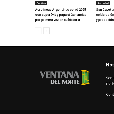
Política
Sociedad
Aerolíneas Argentinas cerró 2025
San Cayetan
con superávit y pagará Ganancias
celebración
por primera vez en su historia
y procesión
Nos
Somo
nort
Cont