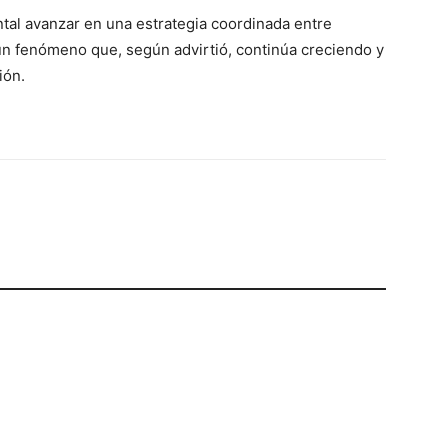
ntal avanzar en una estrategia coordinada entre
 un fenómeno que, según advirtió, continúa creciendo y
ión.
p
Telegram