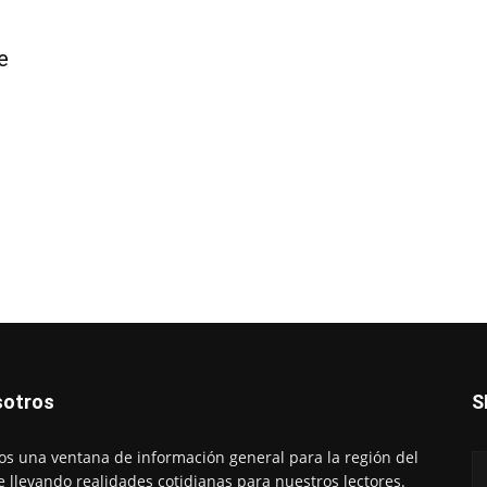
e
otros
S
s una ventana de información general para la región del
e llevando realidades cotidianas para nuestros lectores.