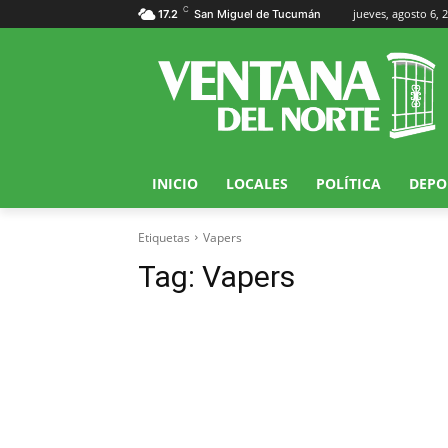
C
jueves, agosto 6, 
17.2
San Miguel de Tucumán
INICIO
LOCALES
POLÍTICA
DEPO
Etiquetas
Vapers
Tag:
Vapers