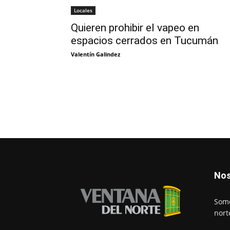
Locales
Quieren prohibir el vapeo en
espacios cerrados en Tucumán
Valentín Galindez
Nos
Somo
nort