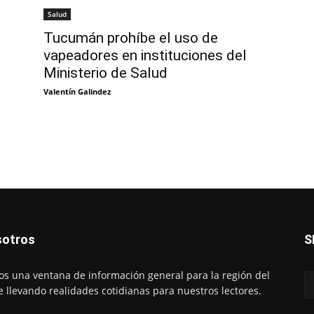
Salud
Tucumán prohíbe el uso de
vapeadores en instituciones del
Ministerio de Salud
Valentín Galindez
otros
S
s una ventana de información general para la región del
e llevando realidades cotidianas para nuestros lectores.