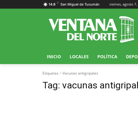
C
viernes, agosto 7,
14.8
San Miguel de Tucumán
INICIO
LOCALES
POLÍTICA
DEPO
Etiquetas
Vacunas antigripales
Tag:
vacunas antigripa