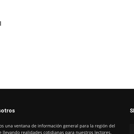
l
otros
S
s una ventana de información general para la región del
e llevando realidades cotidianas para nuestros lectores.