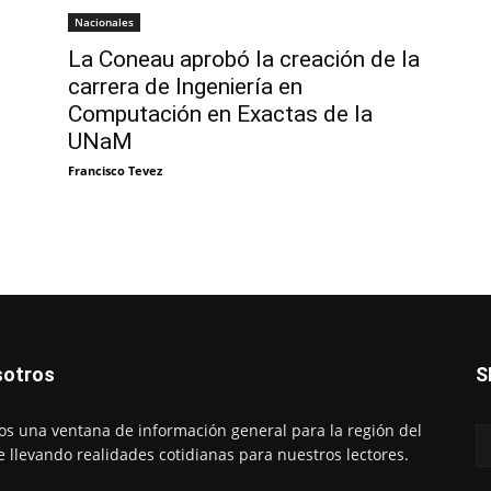
Nacionales
La Coneau aprobó la creación de la
carrera de Ingeniería en
Computación en Exactas de la
UNaM
Francisco Tevez
otros
S
s una ventana de información general para la región del
e llevando realidades cotidianas para nuestros lectores.