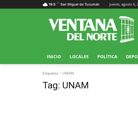
C
jueves, agosto 6, 
19.5
San Miguel de Tucumán
INICIO
LOCALES
POLÍTICA
DEPO
Etiquetas
UNAM
Tag:
UNAM