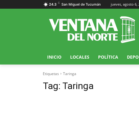
C
jueves, agosto 6,
24.3
San Miguel de Tucumán
INICIO
LOCALES
POLÍTICA
DEPO
Etiquetas
Taringa
Tag:
Taringa