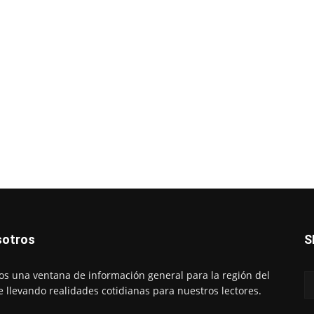
!
otros
S
s una ventana de información general para la región del
e llevando realidades cotidianas para nuestros lectores.