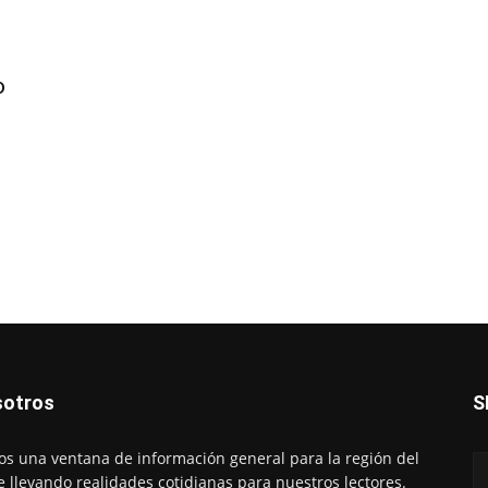
o
otros
S
s una ventana de información general para la región del
e llevando realidades cotidianas para nuestros lectores.