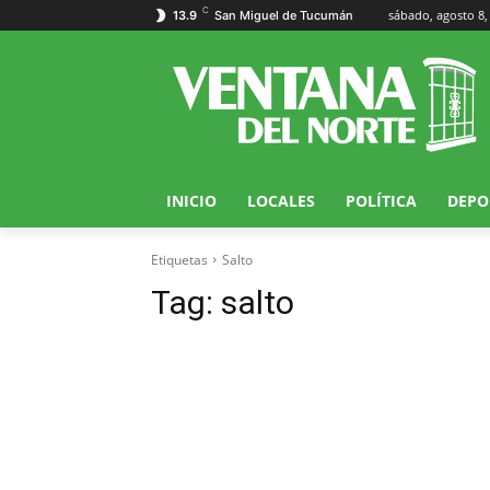
C
sábado, agosto 8,
13.9
San Miguel de Tucumán
INICIO
LOCALES
POLÍTICA
DEPO
Etiquetas
Salto
Tag:
salto