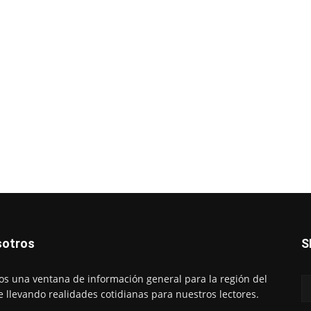
otros
S
s una ventana de información general para la región del
e llevando realidades cotidianas para nuestros lectores.