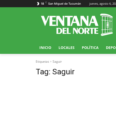
C
jueves, agosto 6, 20
18
San Miguel de Tucumán
INICIO
LOCALES
POLÍTICA
DEPO
Etiquetas
Saguir
Tag:
Saguir