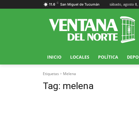
C
sábado, agosto 8,
11.6
San Miguel de Tucumán
INICIO
LOCALES
POLÍTICA
DEPO
Etiquetas
Melena
Tag:
melena