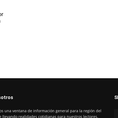
or
a
otros
S
s una ventana de información general para la región del
e llevando realidades cotidianas para nuestros lectores.