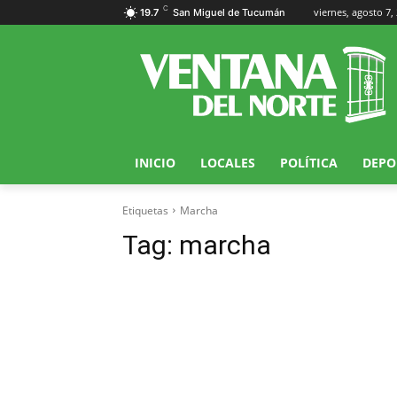
C
viernes, agosto 7,
19.7
San Miguel de Tucumán
INICIO
LOCALES
POLÍTICA
DEPO
Etiquetas
Marcha
Tag:
marcha