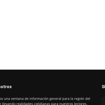
otros
S
s una ventana de información general para la región del
e llevando realidades cotidianas para nuestros lectores.