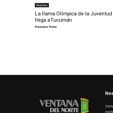
Deportes
La llama Olímpica de la Juventud
llega aTucumán
Francisco Tevez
Nos
Somo
nort