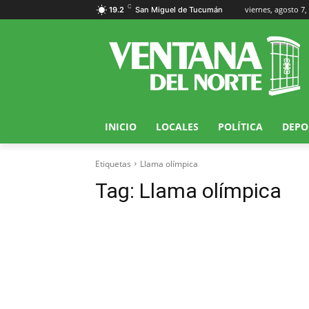
C
viernes, agosto 7,
19.2
San Miguel de Tucumán
INICIO
LOCALES
POLÍTICA
DEPO
Etiquetas
Llama olímpica
Tag:
Llama olímpica