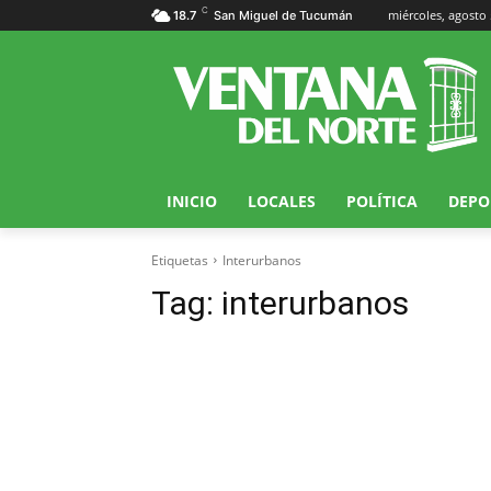
C
miércoles, agosto 
18.7
San Miguel de Tucumán
INICIO
LOCALES
POLÍTICA
DEPO
Etiquetas
Interurbanos
Tag:
interurbanos