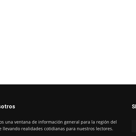
otros
S
s una ventana de información general para la región del
e llevando realidades cotidianas para nuestros lectores.