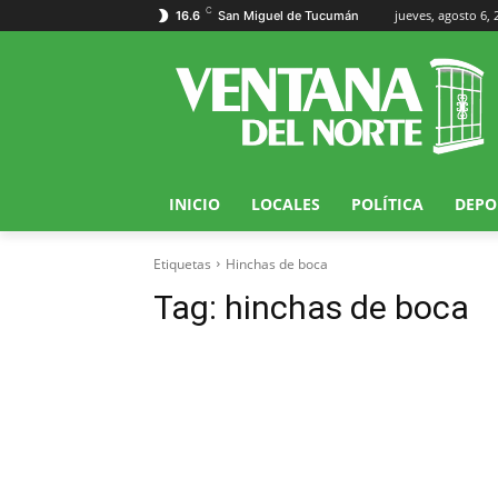
C
jueves, agosto 6, 
16.6
San Miguel de Tucumán
INICIO
LOCALES
POLÍTICA
DEPO
Etiquetas
Hinchas de boca
Tag:
hinchas de boca