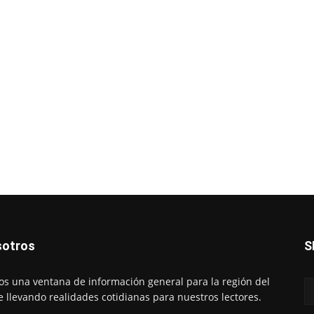
otros
S
s una ventana de información general para la región del
e llevando realidades cotidianas para nuestros lectores.