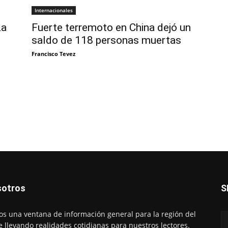
Internacionales
La
Fuerte terremoto en China dejó un
saldo de 118 personas muertas
Francisco Tevez
otros
S
s una ventana de información general para la región del
e llevando realidades cotidianas para nuestros lectores.