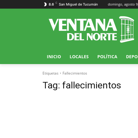
C
domingo, agosto 9
8.6
San Miguel de Tucumán
INICIO
LOCALES
POLÍTICA
DEPO
Etiquetas
Fallecimientos
Tag:
fallecimientos