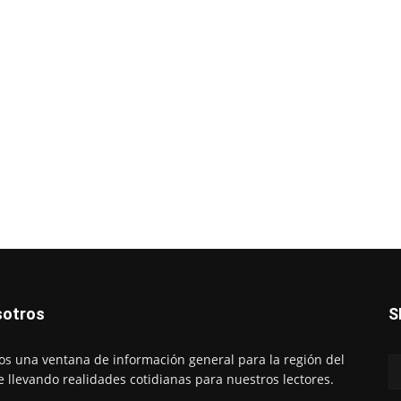
otros
S
s una ventana de información general para la región del
e llevando realidades cotidianas para nuestros lectores.