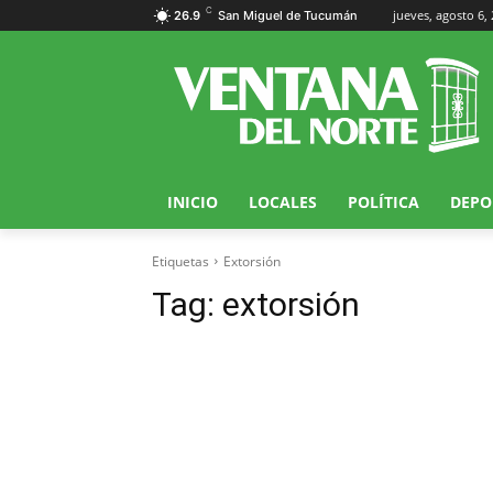
C
jueves, agosto 6,
26.9
San Miguel de Tucumán
INICIO
LOCALES
POLÍTICA
DEPO
Etiquetas
Extorsión
Tag:
extorsión