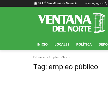
C
viernes, agosto 7,
19.7
San Miguel de Tucumán
INICIO
LOCALES
POLÍTICA
DEPO
Etiquetas
Empleo público
Tag:
empleo público