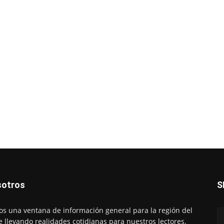
otros
S
s una ventana de información general para la región del
e llevando realidades cotidianas para nuestros lectores.