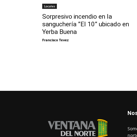
Locales
Sorpresivo incendio en la
sanguchería ”El 10” ubicado en
Yerba Buena
Francisco Tevez
Nos
Somo
nort