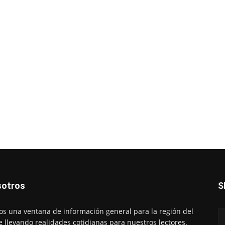
otros
S
s una ventana de información general para la región del
e llevando realidades cotidianas para nuestros lectores.