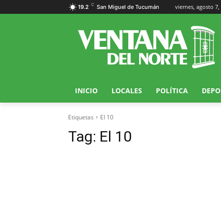
C
viernes, agosto 7,
19.2
San Miguel de Tucumán
INICIO
LOCALES
POLÍTICA
DEPO
Etiquetas
El 10
Tag:
El 10