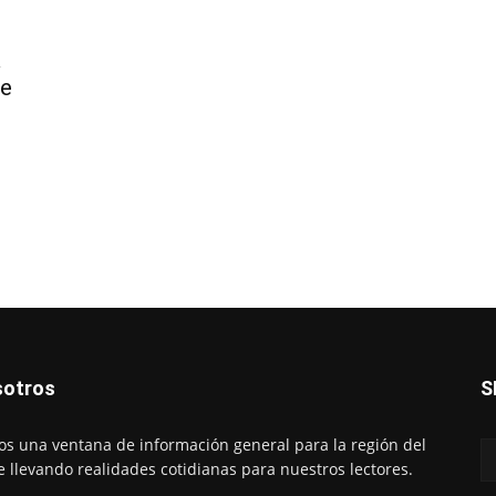
á
de
otros
S
s una ventana de información general para la región del
e llevando realidades cotidianas para nuestros lectores.