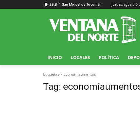
C
jueves, agosto 6,
28.8
San Miguel de Tucumán
INICIO
LOCALES
POLÍTICA
DEPO
Etiquetas
Economíaumentos
Tag:
economíaumento