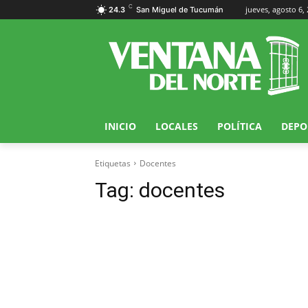
C
jueves, agosto 6,
24.3
San Miguel de Tucumán
INICIO
LOCALES
POLÍTICA
DEPO
Etiquetas
Docentes
Tag:
docentes