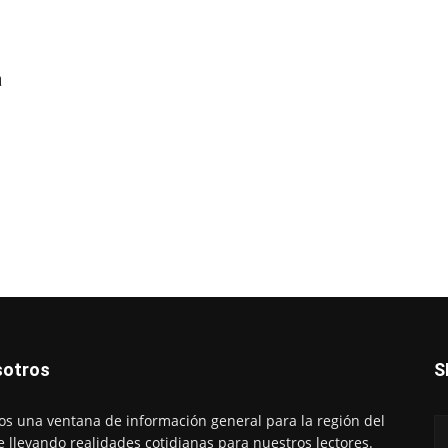
a
otros
S
s una ventana de información general para la región del
e llevando realidades cotidianas para nuestros lectores.