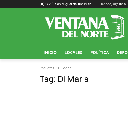
C
sábado, agosto 8,
17.7
San Miguel de Tucumán
INICIO
LOCALES
POLÍTICA
DEPO
Etiquetas
Di Maria
Tag:
Di Maria