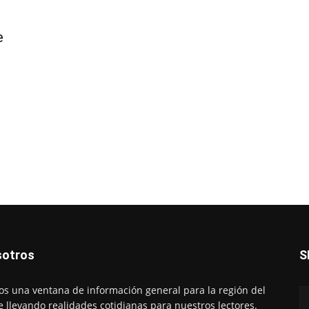
e
otros
S
s una ventana de información general para la región del
e llevando realidades cotidianas para nuestros lectores.