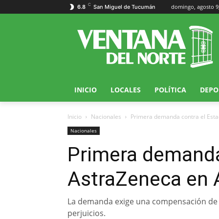
C
domingo, agosto 9
6.8
San Miguel de Tucumán
INICIO
LOCALES
POLÍTICA
DEPO
Inicio
Nacionales
Primera demanda contra el Esta
Nacionales
Primera demanda
AstraZeneca en 
La demanda exige una compensación de 
perjuicios.