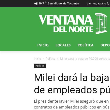
C
viernes, agosto 7,
19.7
San Miguel de Tucumán
INICIO
LOCALES
POLÍTICA
DEPO
Inicio
Política
Milei dará la baja de 70.000 contra
Política
Milei dará la baj
de empleados pú
El presidente Javier Milei aseguró que en
contratos de empleados públicos en búsq