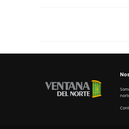
Nos
Somo
nort
Cont