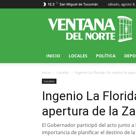
C
sábado, agosto 8,
12.2
San Miguel de Tucumán
INICIO
LOCALES
POLÍTICA
DEPO
Inicio
Locales
Ingenio La Florida: Se realizó la ap
Locales
Ingenio La Florida
apertura de la Z
El Gobernador participó del acto junto a 
importancia de planificar el destino de 